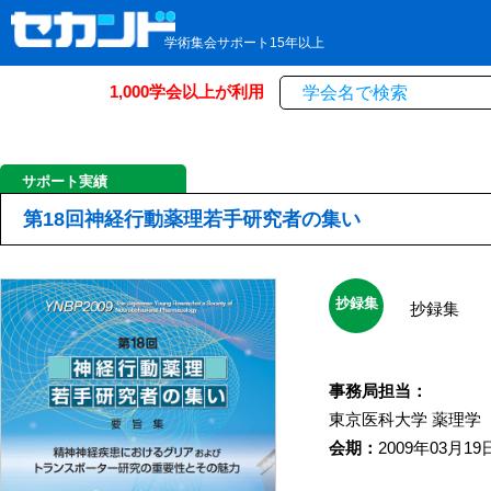
学術集会サポート15年以上
1,000学会以上が利用
サポート実績
第18回神経行動薬理若手研究者の集い
抄録集
抄録集
事務局担当：
東京医科大学
薬理学
会期：
2009年03月19