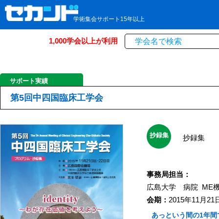
学術集会サポート15年以上
1,000学会以上が利用
サポート実績
第5回中四国臨床工学会
抄録集
抄録集
事務局担当：
広島大学 病院
ME
会期：
2015年11月21
あっという間の1年間