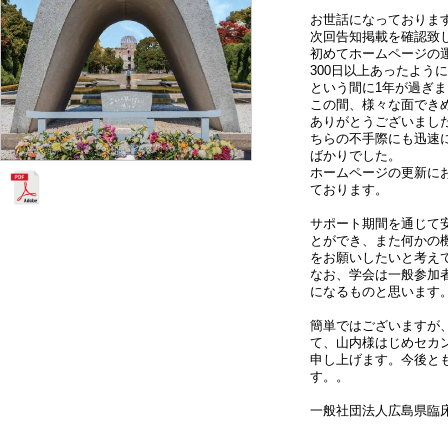
お世話になっておりま
次回告知掲載を確認致
初めてホームページの
300日以上あったよう
という間に1年が過ぎ
この間、様々な面でき
ありがとうございまし
ちらの不手際にも迅速
ばかりでした。
ホームページの更新に
ております。
サポート期間を通じて
とができ、また何かの
をお願いしたいと考え
なお、学会は一般参加者2
になるものと思います
簡単ではございますが
て、山内様はじめセカ
申し上げます。今後と
す。。
一般社団法人広島県臨床