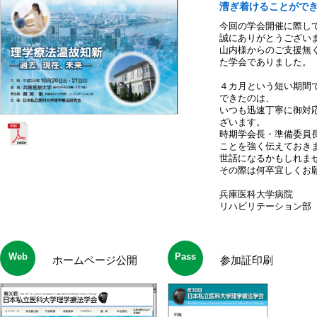
漕ぎ着けることがで
今回の学会開催に際し
誠にありがとうござい
山内様からのご支援無
た学会でありました。
４カ月という短い期間
できたのは、
いつも迅速丁寧に御対
ざいます。
時期学会長・準備委員
ことを強く伝えておき
世話になるかもしれま
その際は何卒宜しくお
兵庫医科大学病院
リハビリテーション部 
Web
Pass
ホームページ公開
参加証印刷