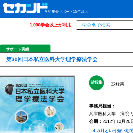
学術集会サポート15年以上
1,000学会以上が利用
サポート実績
第30回日本私立医科大学理学療法学会
抄録集
抄録集
事務局担当：
兵庫医科大学 病院
会期：
2012年10月20
４カ月という短い期