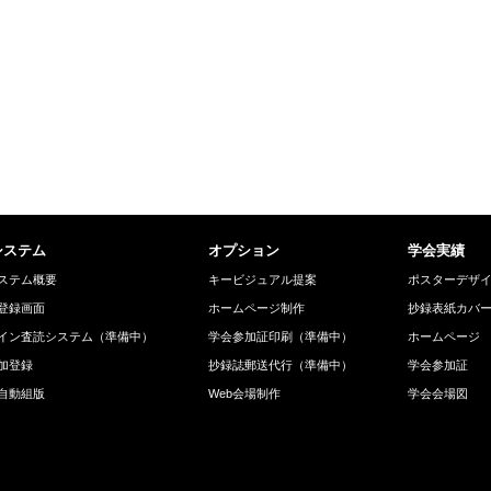
システム
オプション
学会実績
ステム概要
キービジュアル提案
ポスターデザ
登録画面
ホームページ制作
抄録表紙カバ
イン査読システム（準備中）
学会参加証印刷（準備中）
ホームページ
加登録
抄録誌郵送代行（準備中）
学会参加証
自動組版
Web会場制作
学会会場図