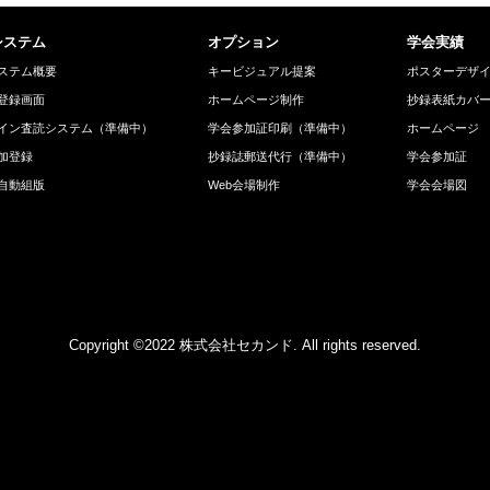
システム
オプション
学会実績
ステム概要
キービジュアル提案
ポスターデザ
登録画面
ホームページ制作
抄録表紙カバ
イン査読システム（準備中）
学会参加証印刷（準備中）
ホームページ
加登録
抄録誌郵送代行（準備中）
学会参加証
自動組版
Web会場制作
学会会場図
Copyright ©2022 株式会社セカンド. All rights reserved.