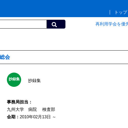
トップ
再利用学会を優
部総会
抄録集
抄録集
事務局担当：
九州大学 病院
検査部
会期：
2010年02月13日 ～