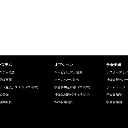
システム
オプション
学会実績
ステム概要
キービジュアル提案
ポスターデザ
登録画面
ホームページ制作
抄録表紙カバ
イン査読システム（準備中）
学会参加証印刷（準備中）
ホームページ
加登録
抄録誌郵送代行（準備中）
学会参加証
自動組版
Web会場制作
学会会場図