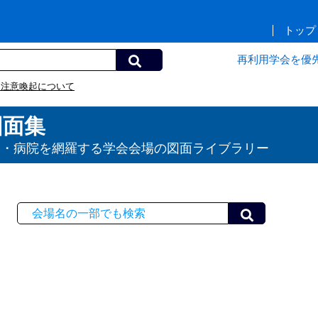
トップ
再利用学会を優
る注意喚起について
図面集
学・病院を網羅する学会会場の図面ライブラリー