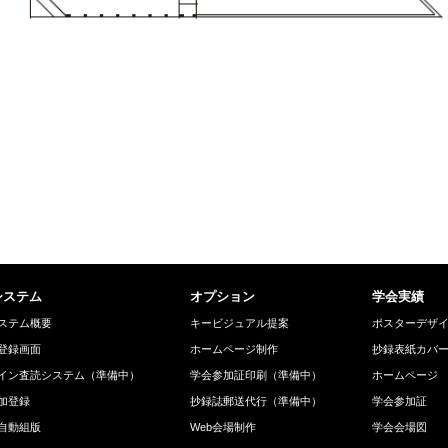
システム
オプション
学会実績
ステム概要
キービジュアル提案
ポスターデザ
登録画面
ホームページ制作
抄録表紙カバ
イン査読システム（準備中）
学会参加証印刷（準備中）
ホームページ
加登録
抄録誌郵送代行（準備中）
学会参加証
自動組版
Web会場制作
学会会場図