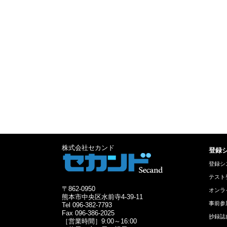
株式会社セカンド
登録
登録シ
テスト
〒862-0950
オンラ
熊本市中央区水前寺4-39-11
事前参
Tel 096-382-7793
Fax 096-386-2025
抄録誌
［営業時間］9:00～16:00