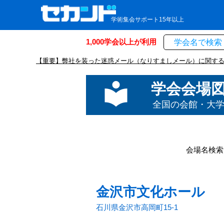
学術集会サポート15年以上
1,000学会以上が利用
【重要】弊社を装った迷惑メール（なりすましメール）に関す
local_library
学会会場
全国の会館・大
会場名検索
金沢市文化ホール
石川県金沢市高岡町15-1